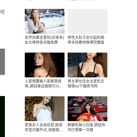
可
玄学风靡全星际[古穿未]
男性大肚子会引起的病
女大律师张丹璇免费
悍夫咬春饼微博完整版
»
人家想要嘛人家那里很
男主寄住在女主家的文
痒_第四章这香肠可以吃
猎情txt下载奇书网
吗？/家吃蛋糕
家族女人全收后宫 欲成
群狼吃掉小白兔 顾轻舟
欢宝贝腿开点_地窖首席
司行霈第一次做
宠物