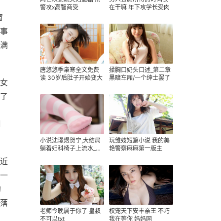
警攻x高智商受
在干嘛 年下攻学长受肉
窗
事
满
唐悠悠季枭寒全文免费
揉胸口奶头口述_第二章
读 30岁后肚子开始变大
黑暗车厢/一个绅士罢了
女
了
周
小说沈璟煜贺宁,大结局
玩雏妓短篇小说 我的美
躺着妇科椅子上流水_重
艳警察麻麻第一版主
生福多多
近
一
的
落
老师今晚属于你了 皇叔
权宠天下安丰亲王 不巧
不可以txt
我在等你 妈妈网