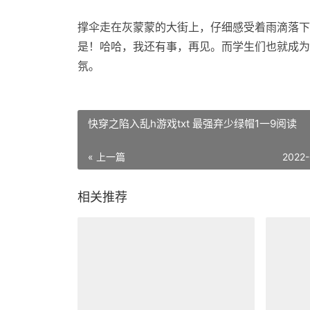
撑伞走在灰蒙蒙的大街上，仔细感受着雨滴落下
是！哈哈，我还有事，再见。而学生们也就成为
氛。
快穿之陷入乱h游戏txt 最强弃少绿帽1一9阅读
« 上一篇
2022
相关推荐