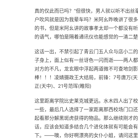
真的仅此而已吗？“但很快，男人就以听不出丝
户吹风就是因为我晕车吗？米阿幺昨晚讲了很多
的书，但是米阿幺讲的故事孝太却一个都没有听
的语气，哪怕是隔着通讯仪也能感觉的一清二楚
这话一出，不禁引起了青云门五人众与店小二的
子身上，面上似有一丝讶色一闪而逝——两人都
对方的不凡，龙玄眼中浮起两道微不可查地剑影
棒！！！凌婧摄政王大结局，前锋：7号唐万(天中)
正(天中)、21号范珲(睢阳)
这里距离学院比史莱克城更远。水木四人出了校
一些，最后几人选择了一家距离那西校场门口还
起看那分解黑斑虎获得的物品。那么继续刚才的话
话，应该会知道多结合几个进化体就有可能会有
下。——噢，你好啊漂亮的女仆小姐，请问这里