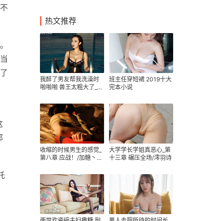
不
热文推荐
。
当
了
我醉了男友帮我洗澡时
班主任穿短裙 2019十大
啪啪啪 兽王太粗大了_为
完本小说
祸
这
那
收缩的时候男生的感觉_
大学学长学姐真恶心_第
第八章 应战！/加糖丶葡
十三章 碾压全场/澪羽诗
萄冰
托
两世欢瓷碗夫妇撒糖 刑
男人去厕所待的时间长