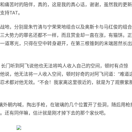
和痛苦时的陪伴，真的，这是我的真心话，谢谢，虽然我的更新
支持TAT。
战地，分别是朱竹清与宁荣荣地组合以及奥斯卡与马红俊的组合
三大势力的罪名还都不一样，而且赏金却一直在涨，有猫饼。正
一道寒光，只得在空中转身避开，在第三根锥刺的末端居然长出
，长门听到阿飞说他也无法将鸣人收入自己的空间，顿时有点惊
他说，他无法将一人收入空间，顿时好奇的对阿飞问道：“难道
忍术都对他无效。”不会！我家离这里很近的，就是为了观察紫
璃外朝内喊，掏出手枪，在玻璃的几个位置开了些洞，随后用枪
。还有同伴嘛，估计就是刚才掉下去的那个家伙吧。