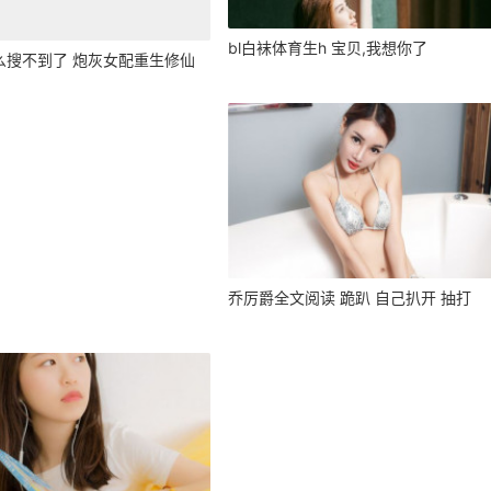
bl白袜体育生h 宝贝,我想你了
么搜不到了 炮灰女配重生修仙
乔厉爵全文阅读 跪趴 自己扒开 抽打