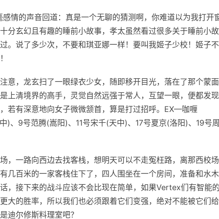
毫感情的声音回道：真是一个无聊的猜测啊，你难道以为我打开
十分玄幻且有趣的睡前小故事，孝太虽然看过很多关于睡前小故
过。说了多少次，不要和琪亚娜一样！要叫我姬子少校！姬子不
！
注意，龙玄扫了一眼绿衣少女，随即移开目光，落在了那个蒙面
是上清境界的高手，灵觉自然远强于常人，互望一眼，便都发现
，若有深意地向女子微微颔首，算是打过招呼。EX—咖喱
、9号范腾(嵩阳)、11号宋千(天中)、17号夏京(洛阳)、19号
场，一路向西边去找客栈，想明天可以不走冤枉路，离那西校场
有几百米的一家客栈住下了，四人围坐在一个房间，准备和水木
，接下来的战斗应该不会比现在简单，如果Vertex们有智能
更大的胜率，所以我们也必须跟着它们变强，绝对不能被它们给
是迪尔修斯料理室吧？