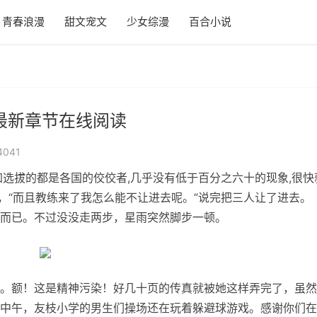
青春浪漫
甜文宠文
少女综漫
百合小说
最新章节在线阅读
4041
加选拔的都是各国的佼佼者,几乎没有低于百分之六十的现象,很快
，“而且教练来了我怎么能不让进去呢。”说完把三人让了进去。
而已。不过没没走两步，星雨突然脚步一顿。
。额！这是精神污染！好几十页的传真就被她这样弄完了，虽然
中午，友枝小学的男生们操场还在玩着躲避球游戏。感谢你们在