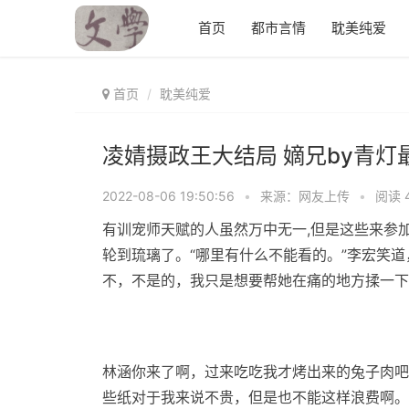
首页
都市言情
耽美纯爱
首页
耽美纯爱
凌婧摄政王大结局 嫡兄by青灯
2022-08-06 19:50:56
•
来源：网友上传
•
阅读 
有训宠师天赋的人虽然万中无一,但是这些来参
轮到琉璃了。“哪里有什么不能看的。”李宏笑道
不，不是的，我只是想要帮她在痛的地方揉一下
林涵你来了啊，过来吃吃我才烤出来的兔子肉吧
些纸对于我来说不贵，但是也不能这样浪费啊。