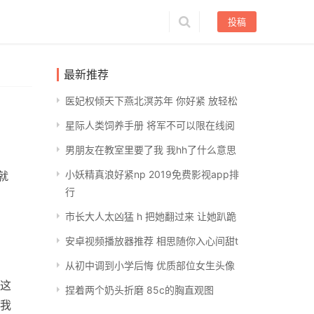
投稿
最新推荐
医妃权倾天下燕北溟苏年 你好紧 放轻松
星际人类饲养手册 将军不可以限在线阅
男朋友在教室里要了我 我hh了什么意思
小妖精真浪好紧np 2019免费影视app排
就
行
市长大人太凶猛 h 把她翻过来 让她趴跪
安卓视频播放器推荐 相思随你入心间甜t
从初中调到小学后悔 优质部位女生头像
这
捏着两个奶头折磨 85c的胸直观图
我