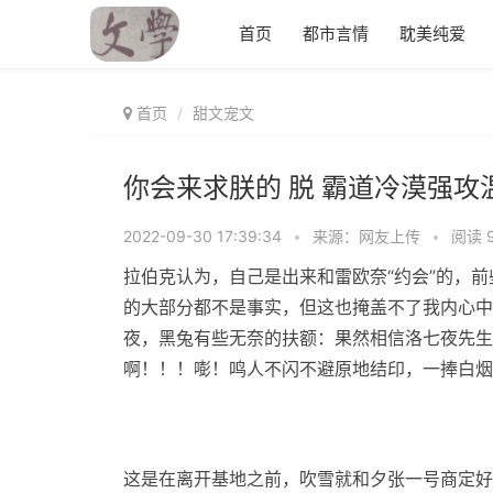
首页
都市言情
耽美纯爱
首页
甜文宠文
你会来求朕的 脱 霸道冷漠强攻
2022-09-30 17:39:34
•
来源：网友上传
•
阅读 9
拉伯克认为，自己是出来和雷欧奈“约会”的，
的大部分都不是事实，但这也掩盖不了我内心中
夜，黑兔有些无奈的扶额：果然相信洛七夜先生
啊！！！嘭！鸣人不闪不避原地结印，一捧白烟
这是在离开基地之前，吹雪就和夕张一号商定好