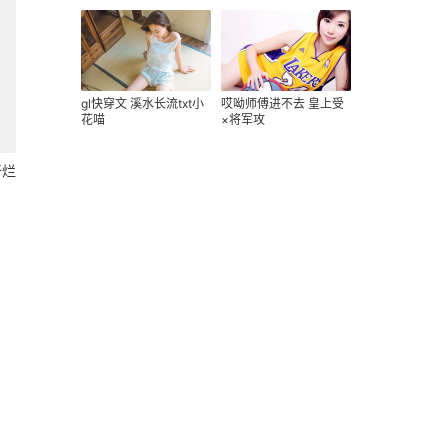
gl快穿文 溪水长流txt小
哎呦师傅进不去 皇上受
花喵
×将军攻
干烂