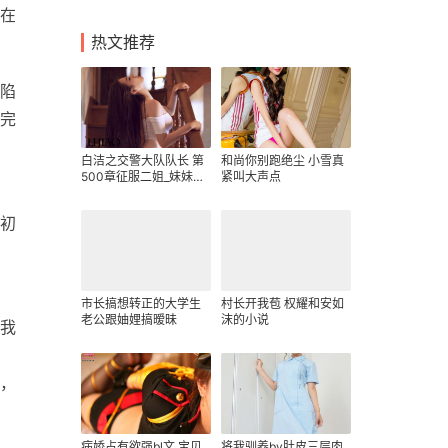
在
热文推荐
陷
完
白洁之交警大队队长 第
和尚你别跑绝尘 小雪真
500章征服二姐_妹妹是
紧叫大声点
魔女
初
市长搞想转正的大学生
村长开我苞 权耀和安如
老公跟妯娌搞暧昧
沫的小说
我
，
病娇占有欲强bl文 宝贝
将我驯养by肚皮三层肉