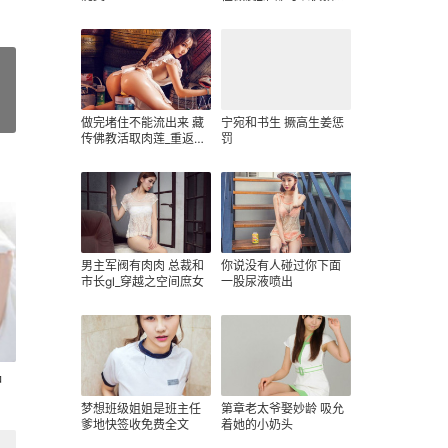
我
»
做完堵住不能流出来 藏
宁宛和书生 撅高生姜惩
传佛教活取肉莲_重返校
罚
园
男主军阀有肉肉 总裁和
你说没有人碰过你下面
市长gl_穿越之空间庶女
一股尿液喷出
种
梦想班级姐姐是班主任
第章老太爷娶妙龄 吸允
爹地快签收免费全文
着她的小奶头