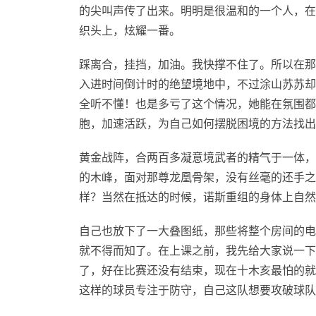
的尖叫声传了出来。明明是很温和的一个人，在
织头上，炫耀一番。
踩离合，挂挡，加油。我快撑不住了。所以在那
入进时间倒计时的绝望境地中，不过涂山苏苏却
全听不懂！也是多亏了这个情况，她能在氛围都
胞，加速活跃，为自己如何摆脱困境的方法找出
黄金战阵，合两百多凝意境武者的精气于一体，
的木峰，面对那尊龙凰骨架，没有丝毫的还手
样？当然在抵达的时候，诺斯重组的身体上自然
自己也放下了一大叠图纸，那些将整个房间的电
就不得而知了。在上课之前，我先给大家说一下
了，好在比赛还没有结束，现在十木亥最怕的就
这样的球员专注于防守，自己这队想要攻破球队