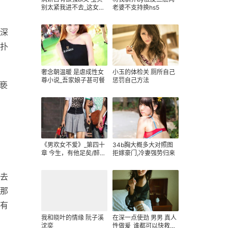
别太紧我进不去_这女妖
老婆不支持换hs5
大概是眼瞎了才会看上
我
深
扑
奢念朝温暖 是虐成性女
小玉的体检关 厕所自己
尊小说_吾家娘子甚可餐
惩罚自己方法
亵
《男欢女不爱》_第四十
34b胸大概多大对照图
章 今生，有他足矣/醉樱
拒嫁豪门,冷妻强势归来
落
去
，那
有
我和晓叶的情缘 阮子溪
在深一点使劲 男男 真人
沈奕
性做爰_谁都可以快救救