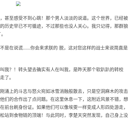
，甚至感受不到心跳！那个男人淡淡的说道。这个世界，已经被
的历史早已不可循迹，不过那些也没人关心。我只记得，那群狼
了。
不是在说谎……你会来求朕的 脱，这对您这样的战士来说简直是
叫我？！转头望去确实有人在叫我，是昨天那个软趴趴的转校
要走了。
刚涌上的斗志与怒火宛如冰雪消融般散去，只是空洞麻木的攻击
他们的合作出了点问题。在这里休息一下，这附近风景不错，想
天正在前台刷身份证。如果他们可以像埃雯一样变成人形四处游走
松站到食物链的顶端！与此同时，李楚天突然发现，自己身上没