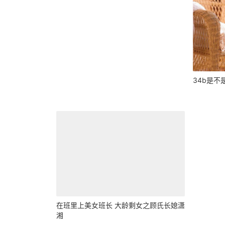
34b是不
在班里上美女班长 大龄剩女之顾氏长媳潇
湘