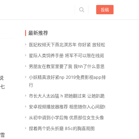
投稿
最新推荐
医妃权倾天下燕北溟苏年 你好紧 放轻松
星际人类饲养手册 将军不可以限在线阅
男朋友在教室里要了我 我hh了什么意思
小妖精真浪好紧np 2019免费影视app排
说
行
七
市长大人太凶猛 h 把她翻过来 让她趴跪
安卓视频播放器推荐 相思随你入心间甜t
从初中调到小学后悔 优质部位女生头像
捏着两个奶头折磨 85c的胸直观图
雪