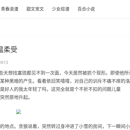
青春浪漫
甜文宠文
少女综漫
百合小说
温柔受
813
前些天想找塞琉都见不到一次面，今天居然被抓个现形。即使他所
某种黑暗的产生。看着依旧笑嘻嘻，对自己的训斥不痛不痒的洛
是好人的我太年轻了吗，这完全就是个不折不扣的问题儿童
突然原地升起。
的地点。贪狼说着，突然转过身冲进了小雪的房间，下一瞬间小