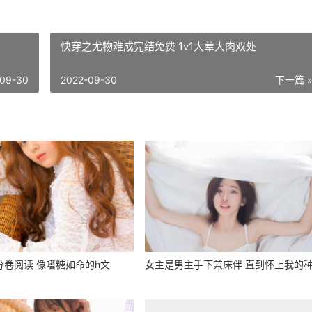
快穿之尤物难成完结免费 1v1大荤大肉双处
-09-30
2022-09-30
下一篇 
分卷阅读 像嗜糖如命的h文
女主是男主手下兼床伴 直到怀上我的