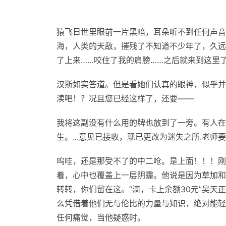
猿飞日世里眼前一片黑暗，耳朵听不到任何声音
海，人类的天敌，摧残了不知道不少年了，久远
了上来……咬住了我的肩膀……之后就来到这里
汉斯如实答道。但是看她们认真的眼神，似乎并
渎吧！？况且您已经这样了，还要——
我将这副没有什么用的牌也放到了一旁。有人在
生。...意见已接收，现已更改为迷失之所.老师
呜哇，还是那受不了的中二呛。是上面！！！刚
着，心中也覆盖上一层阴霾。他说是因为草加和
转转，你们留在这。“滴，卡上余额30元”吴
么凭借着他们无与伦比的力量与知识，绝对能轻
任何痛觉，当他疑惑时。